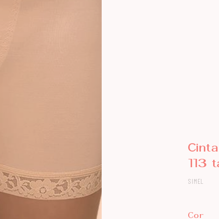
Cinta
113 
SIMEL
Cor