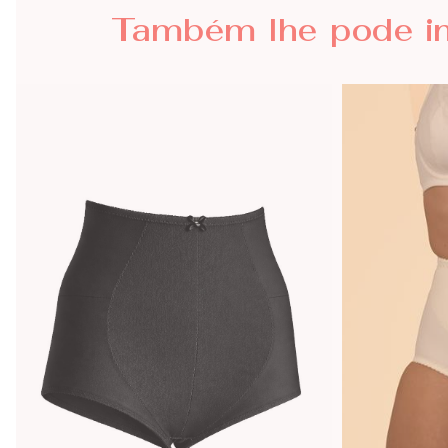
Também lhe
pode i