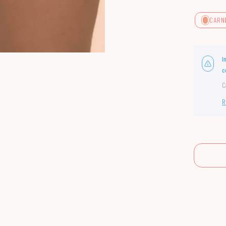
CARN
I
c
C
R