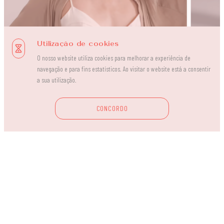
Utilização de cookies
Senhora
Ho
O nosso website utiliza cookies para melhorar a experiência de
navegação e para fins estatísticos. Ao visitar o website está a consentir
a sua utilização.
Descubra a gama
EXPLORAR
EXPL
CONCORDO
de roupa interior.
0
1
/0
4