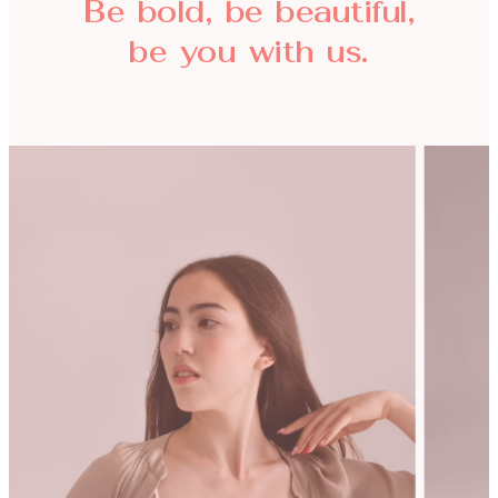
Be bold, be beautiful,
be you with us.