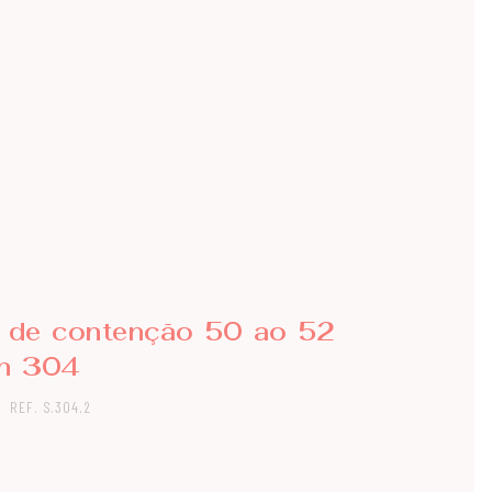
a de contenção 50 ao 52
an 304
REF. S.304.2