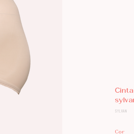
Cint
sylv
SYLVAN
Cor