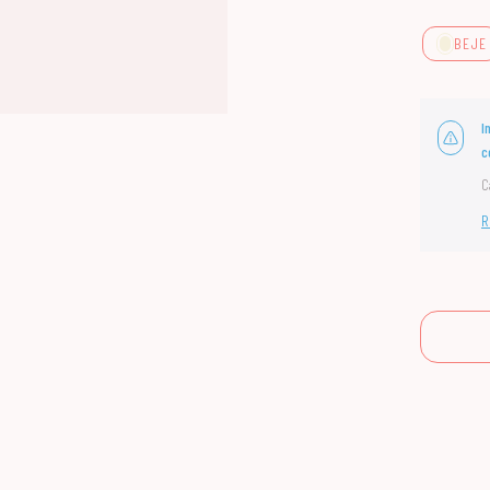
BEJE
I
c
C
R