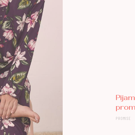
Pija
prom
PROMISE