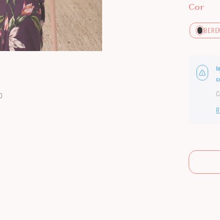
Cor
BERE
I
c
C
O
R