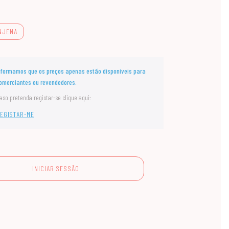
NJENA
nformamos que os preços apenas estão disponíveis para
omerciantes ou revendedores.
aso pretenda registar-se clique aqui:
EGISTAR-ME
INICIAR SESSÃO