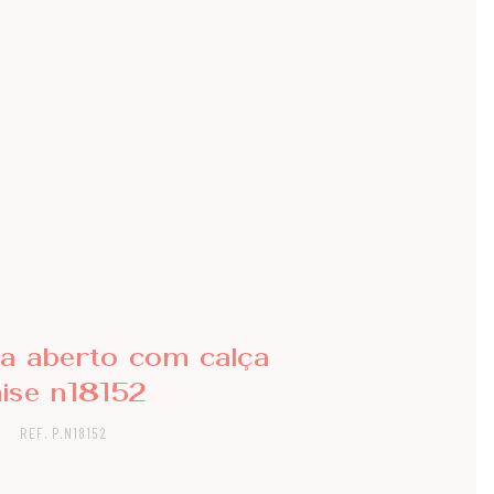
ma aberto com calça
ise n18152
REF. P.N18152