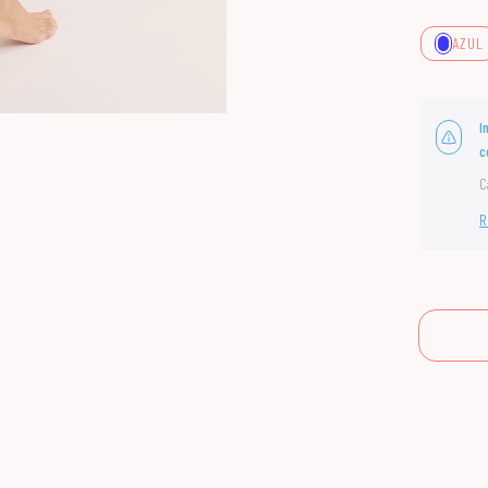
AZUL
I
c
C
R