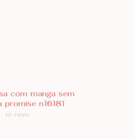
sa com manga sem
a promise n16181
REF. P.N16181