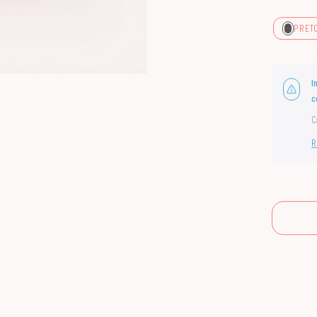
PRET
I
c
C
R