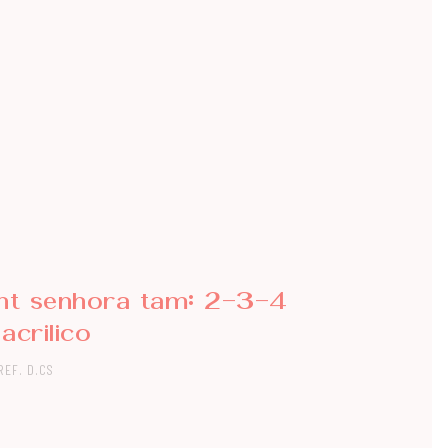
ant senhora tam: 2-3-4
acrilico
REF. D.CS