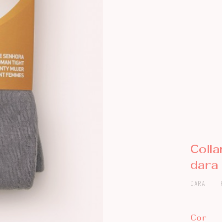
Coll
dara 
DARA
Cor