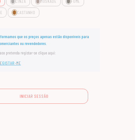
O
CINZA
MUSKADE
FUMÉ
NE
CASTANHO
nformamos que os preços apenas estão disponíveis para
omerciantes ou revendedores.
aso pretenda registar-se clique aqui:
EGISTAR-ME
INICIAR SESSÃO