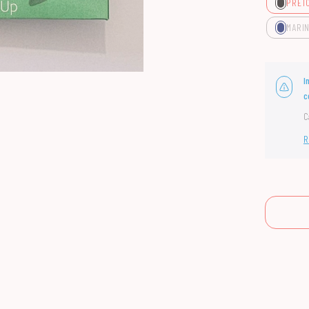
PRET
MARI
I
c
C
R