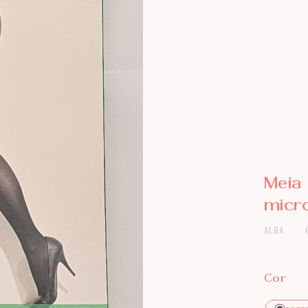
Meia 
micro
ALBA
Cor