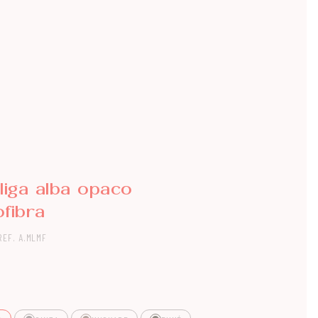
liga alba opaco
fibra
REF. A.MLMF