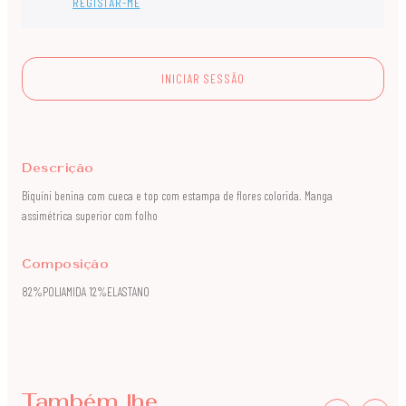
REGISTAR-ME
INICIAR SESSÃO
Descrição
Biquíni benina com cueca e top com estampa de flores colorida. Manga
assimétrica superior com folho
Composição
82%POLIAMIDA 12%ELASTANO
Também lhe