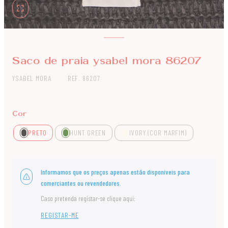
Saco de praia ysabel mora 86207
YSABEL MORA
REF. 86207
Cor
PRETO
HUNT GREEN
IVORY (COR MARFIM)
Informamos que os preços apenas estão disponíveis para
comerciantes ou revendedores.
Caso pretenda registar-se clique aqui:
REGISTAR-ME