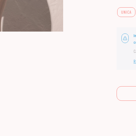
UNICA
I
c
C
R