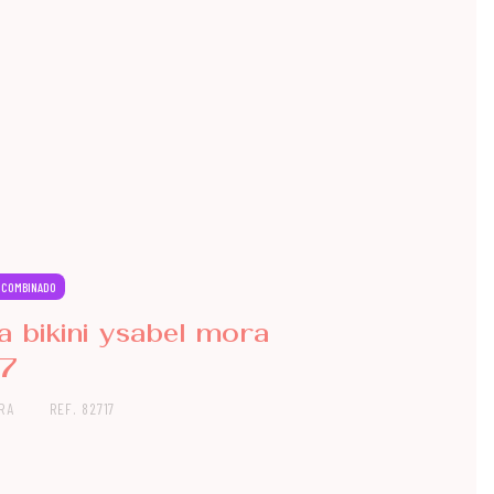
 COMBINADO
a bikini ysabel mora
17
RA
REF. 82717