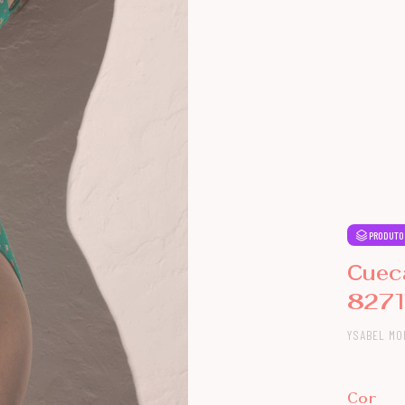
PRODUTO
Cuec
827
YSABEL MO
Cor