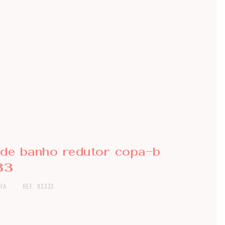
 de banho redutor copa-b
33
RA
REF. 82333