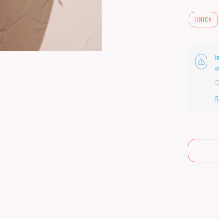
UNICA
I
c
C
R