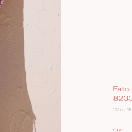
Fato
823
YSABEL MO
Cor