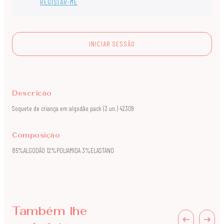
REGISTAR-ME
INICIAR SESSÃO
Descrição
Soquete de criança em algodão pack (3 un.) 42309
Composição
85%ALGODÄO 12%POLIAMIDA 3%ELASTANO
Também lhe